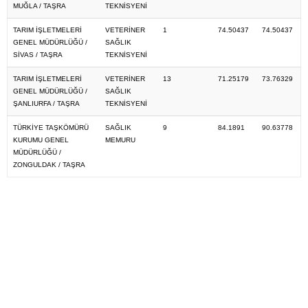
MUĞLA / TAŞRA
TEKNİSYENİ
TARIM İŞLETMELERİ
VETERİNER
1
74.50437
74.50437
GENEL MÜDÜRLÜĞÜ /
SAĞLIK
SİVAS / TAŞRA
TEKNİSYENİ
TARIM İŞLETMELERİ
VETERİNER
13
71.25179
73.76329
GENEL MÜDÜRLÜĞÜ /
SAĞLIK
ŞANLIURFA / TAŞRA
TEKNİSYENİ
TÜRKİYE TAŞKÖMÜRÜ
SAĞLIK
9
84.1891
90.63778
KURUMU GENEL
MEMURU
MÜDÜRLÜĞÜ /
ZONGULDAK / TAŞRA