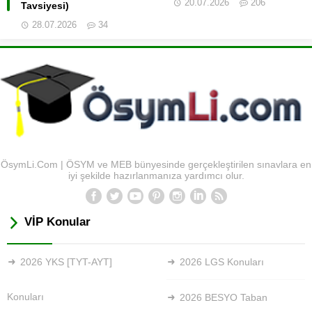
20.07.2026
206
Tavsiyesi)
28.07.2026
34
ÖsymLi.Com | ÖSYM ve MEB bünyesinde gerçekleştirilen sınavlara en
iyi şekilde hazırlanmanıza yardımcı olur.
VİP Konular
2026 YKS [TYT-AYT]
2026 LGS Konuları
Konuları
2026 BESYO Taban