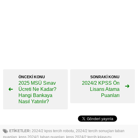
ÖNCEKİ KONU
SONRAKİ KONU
2025 MSÜ Sınav
2024/2 KPSS Ön
Ücreti Ne Kadar?
Lisans Atama
Hangi Bankaya
Puanları
Nasıl Yatırılır?
ETİKETLER:
2024/2 kpss tercih robotu
,
2024/2 tercih sonuçları taban
puanları
,
kpss 2024/1 taban puanları
,
kpss 2024/2 tercih kılavuzu