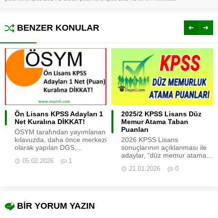
BENZER KONULAR
Ön Lisans KPSS Adayları 1
2025/2 KPSS Lisans Düz
Net Kuralına DİKKAT!
Memur Atama Taban
Puanları
ÖSYM tarafından yayımlanan
kılavuzda, daha önce merkezi
2026 KPSS Lisans
olarak yapılan DGS,...
sonuçlarının açıklanması ile
adaylar, “düz memur atama...
05.02.2026
1
21.01.2026
0
BİR YORUM YAZIN