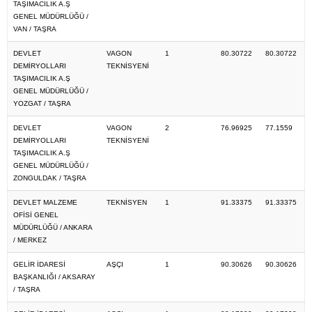
TAŞIMACILIK A.Ş
GENEL MÜDÜRLÜĞÜ /
VAN / TAŞRA
DEVLET
VAGON
1
80.30722
80.30722
DEMİRYOLLARI
TEKNİSYENİ
TAŞIMACILIK A.Ş
GENEL MÜDÜRLÜĞÜ /
YOZGAT / TAŞRA
DEVLET
VAGON
2
76.96925
77.1559
DEMİRYOLLARI
TEKNİSYENİ
TAŞIMACILIK A.Ş
GENEL MÜDÜRLÜĞÜ /
ZONGULDAK / TAŞRA
DEVLET MALZEME
TEKNİSYEN
1
91.33375
91.33375
OFİSİ GENEL
MÜDÜRLÜĞÜ / ANKARA
/ MERKEZ
GELİR İDARESİ
AŞÇI
1
90.30626
90.30626
BAŞKANLIĞI / AKSARAY
/ TAŞRA