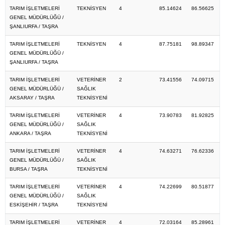
TARIM İŞLETMELERİ
TEKNİSYEN
4
85.14624
86.56625
GENEL MÜDÜRLÜĞÜ /
ŞANLIURFA / TAŞRA
TARIM İŞLETMELERİ
TEKNİSYEN
4
87.75181
98.89347
GENEL MÜDÜRLÜĞÜ /
ŞANLIURFA / TAŞRA
TARIM İŞLETMELERİ
VETERİNER
2
73.41556
74.09715
GENEL MÜDÜRLÜĞÜ /
SAĞLIK
AKSARAY / TAŞRA
TEKNİSYENİ
TARIM İŞLETMELERİ
VETERİNER
4
73.90783
81.92825
GENEL MÜDÜRLÜĞÜ /
SAĞLIK
ANKARA / TAŞRA
TEKNİSYENİ
TARIM İŞLETMELERİ
VETERİNER
4
74.63271
76.62336
GENEL MÜDÜRLÜĞÜ /
SAĞLIK
BURSA / TAŞRA
TEKNİSYENİ
TARIM İŞLETMELERİ
VETERİNER
4
74.22699
80.51877
GENEL MÜDÜRLÜĞÜ /
SAĞLIK
ESKİŞEHİR / TAŞRA
TEKNİSYENİ
TARIM İŞLETMELERİ
VETERİNER
4
72.03164
85.28961