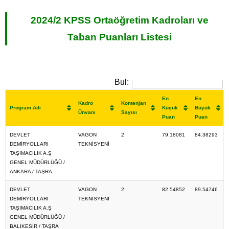
2024/2 KPSS Ortaöğretim Kadroları ve
Taban Puanları Listesi
Bul:
En
En
Kadro
Kontenjan
Program Adı
Küçük
Büyük
Ünvanı
Sayısı
Puan
Puan
DEVLET
VAGON
2
79.18081
84.38293
DEMİRYOLLARI
TEKNİSYENİ
TAŞIMACILIK A.Ş
GENEL MÜDÜRLÜĞÜ /
ANKARA / TAŞRA
DEVLET
VAGON
2
82.54852
89.54746
DEMİRYOLLARI
TEKNİSYENİ
TAŞIMACILIK A.Ş
GENEL MÜDÜRLÜĞÜ /
BALIKESİR / TAŞRA