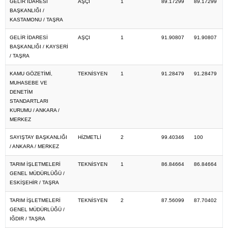
GELİR İDARESİ
AŞÇI
1
89.17299
89.17299
BAŞKANLIĞI /
KASTAMONU / TAŞRA
GELİR İDARESİ
AŞÇI
1
91.90807
91.90807
BAŞKANLIĞI / KAYSERİ
/ TAŞRA
KAMU GÖZETİMİ,
TEKNİSYEN
1
91.28479
91.28479
MUHASEBE VE
DENETİM
STANDARTLARI
KURUMU / ANKARA /
MERKEZ
SAYIŞTAY BAŞKANLIĞI
HİZMETLİ
2
99.40346
100
/ ANKARA / MERKEZ
TARIM İŞLETMELERİ
TEKNİSYEN
1
86.84664
86.84664
GENEL MÜDÜRLÜĞÜ /
ESKİŞEHİR / TAŞRA
TARIM İŞLETMELERİ
TEKNİSYEN
2
87.56099
87.70402
GENEL MÜDÜRLÜĞÜ /
IĞDIR / TAŞRA