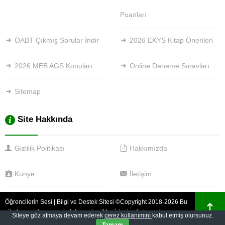
Puanları
ÖABT Çıkmış Sorular İndir
2026 EKYS Kitap Önerileri
2026 MEB AGS Konuları
Online Deneme Sınavları
Sitemap
Site Hakkında
Gizlilik Politikası
Hakkımızda
Künye
İletişim
Öğrencilerin Sesi | Bilgi ve Destek Sitesi ©Copyright 2018-2026 Bu
sitede yayınlanan makaleler ve içerikler izinsiz alıntı yapılamaz ve
Siteye göz atmaya devam ederek
çerez kullanımını
kabul etmiş olursunuz.
kopyalanamaz.
Koruması altındadır.