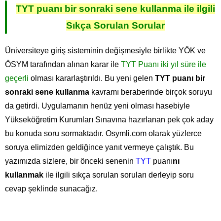
TYT puanı
bir sonraki sene kullanma
ile ilgili
Sıkça Sorulan Sorular
Üniversiteye giriş sisteminin değişmesiyle birlikte YÖK ve
ÖSYM tarafından alınan karar ile
TYT Puanı iki yıl süre ile
geçerli
olması kararlaştırıldı. Bu yeni gelen
TYT puanı bir
sonraki sene kullanma
kavramı beraberinde birçok soruyu
da getirdi. Uygulamanın henüz yeni olması hasebiyle
Yükseköğretim Kurumları Sınavına hazırlanan pek çok aday
bu konuda soru sormaktadır. Osymli.com olarak yüzlerce
soruya elimizden geldiğince yanıt vermeye çalıştık. Bu
yazımızda sizlere, bir önceki senenin
TYT
puanı
nı
kullanmak
ile ilgili sıkça sorulan soruları derleyip soru
cevap şeklinde sunacağız.