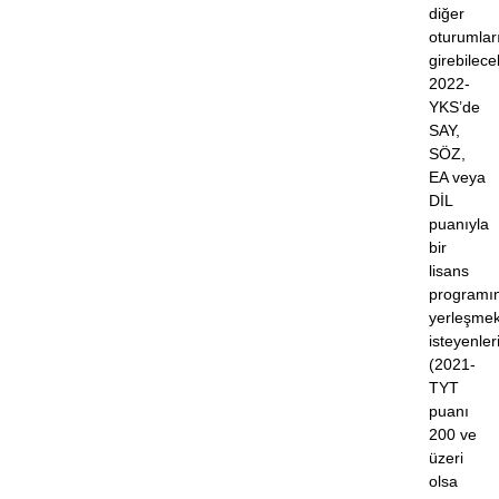
diğer
oturumlar
girebilecek
2022-
YKS’de
SAY,
SÖZ,
EA veya
DİL
puanıyla
bir
lisans
programı
yerleşme
isteyenler
(2021-
TYT
puanı
200 ve
üzeri
olsa