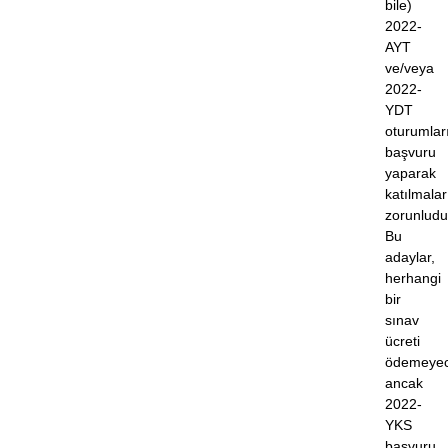
bile)
2022-
AYT
ve/veya
2022-
YDT
oturumlar
başvuru
yaparak
katılmalar
zorunludu
Bu
adaylar,
herhangi
bir
sınav
ücreti
ödemeyec
ancak
2022-
YKS
başvuru