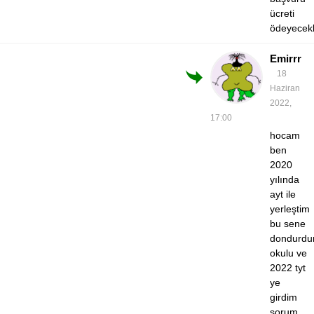
ücreti
ödeyecekl
Emirrr
18
Haziran
2022,
17:00
hocam
ben
2020
yılında
ayt ile
yerleştim
bu sene
dondurd
okulu ve
2022 tyt
ye
girdim
sorum