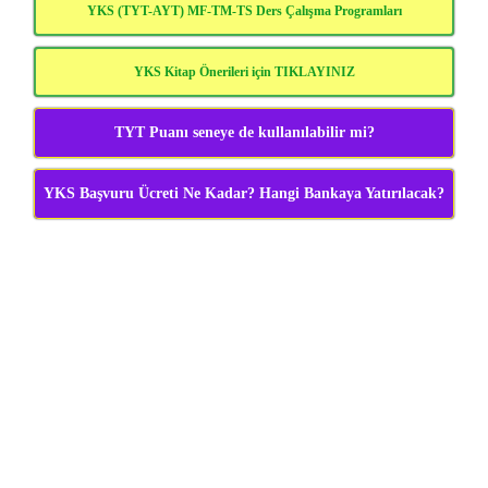
YKS (TYT-AYT) MF-TM-TS Ders Çalışma Programları
YKS Kitap Önerileri için TIKLAYINIZ
TYT Puanı seneye de kullanılabilir mi?
YKS Başvuru Ücreti Ne Kadar? Hangi Bankaya Yatırılacak?