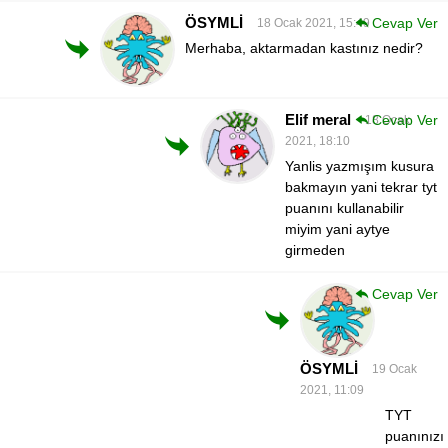
ÖSYMLİ
Cevap Ver
18 Ocak 2021, 15:49
Merhaba, aktarmadan kastınız nedir?
Elif meral
Cevap Ver
18 Ocak
2021, 18:10
Yanlis yazmışım kusura
bakmayın yani tekrar tyt
puanını kullanabilir
miyim yani aytye
girmeden
Cevap Ver
ÖSYMLİ
19 Ocak
2021, 11:09
TYT
puanınızı