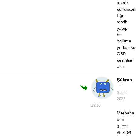
tekrar
kullanabili
Eğer
tercih
yapıp
bir
bölüme
yerleşirse
OBP
kesintisi
olur.
Şükran
11
Şubat
2022,
19:38
Merhaba
ben
geçen
yıl ki tyt