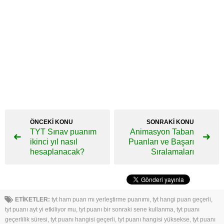
ÖNCEKİ KONU
SONRAKİ KONU
TYT Sınav puanım
Animasyon Taban
ikinci yıl nasıl
Puanları ve Başarı
hesaplanacak?
Sıralamaları
ETİKETLER:
tyt ham puan mı yerleştirme puanımı
,
tyt hangi puan geçerli
,
tyt puanı ayt yi etkiliyor mu
,
tyt puanı bir sonraki sene kullanma
,
tyt puanı
geçerlilik süresi
,
tyt puanı hangisi geçerli
,
tyt puanı hangisi yüksekse
,
tyt puanı