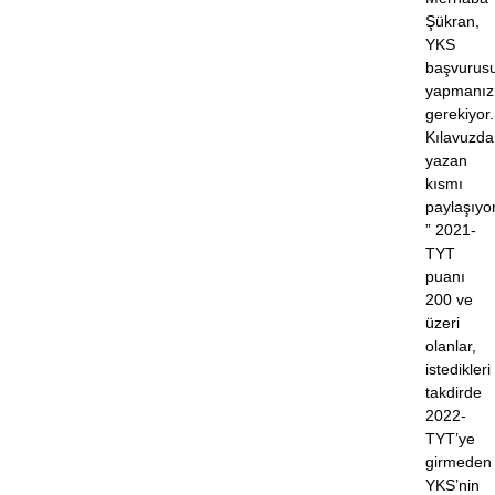
Şükran,
YKS
başvurus
yapmanız
gerekiyor.
Kılavuzda
yazan
kısmı
paylaşıyo
” 2021-
TYT
puanı
200 ve
üzeri
olanlar,
istedikleri
takdirde
2022-
TYT’ye
girmeden
YKS’nin