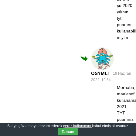
şu 2020
yılının
tyt
puanını
kullanabili
miyim
ÖSYMLİ
18 Haziran
2022, 19:54
Merhaba,
maalesef
kullanama
2021
TYT
puanınız
ham
Siteye göz atmaya devam ederek
çerez kullanımını
kabul etmiş olursunuz.
Tamam
200