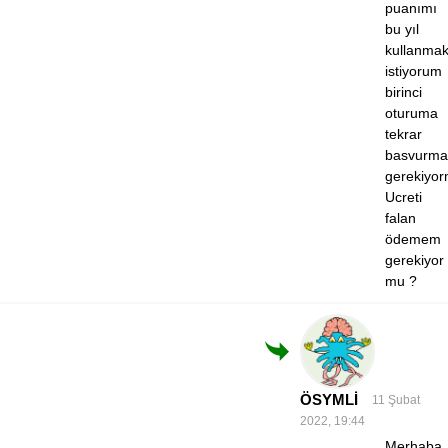
puanımı
bu yıl
kullanma
istiyorum
birinci
oturuma
tekrar
basvurm
gerekiyo
Ucreti
falan
ödemem
gerekiyor
mu ?
ÖSYMLİ
11 Şubat
2022, 19:44
Merhaba