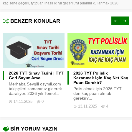
kaç sene geçerli
,
tyt puanı nasıl iki yıl geçerli
,
tyt puanını kullanmak 2020
BENZER KONULAR
2026 TYT Sınav Tarihi | TYT
2026 TYT Polislik
Geri Sayım Aracı
Kazanmak için Kaç Net Kaç
Puan Gerekir?
Merhaba Sevgili osymli.com
takipçileri zamanınız giderek
Polis olmak için 2026 TYT
daralıyor. 2026 yılı Temel...
den kaç puan almak
gerekir?...
14.11.2025
0
13.11.2025
4
BİR YORUM YAZIN