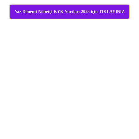
Yaz Dönemi Nöbetçi KYK Yurtları 2023 için TIKLAYINIZ